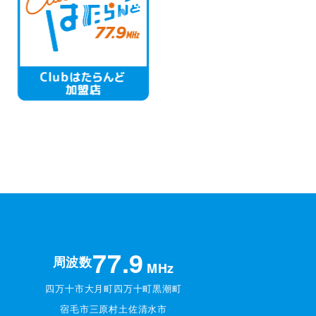
77.9
周波数
MHz
四万十市
大月町
四万十町
黒潮町
宿毛市
三原村
土佐清水市