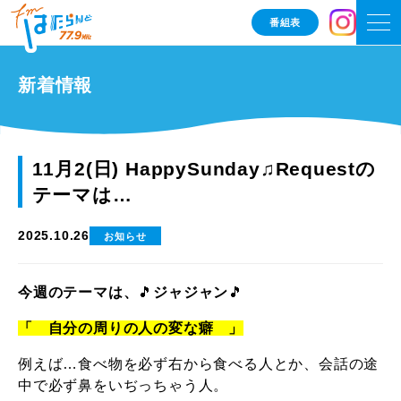
番組表
新着情報
11月2(日) HappySunday♫Requestの
テーマは…
2025.10.26
お知らせ
今週のテーマは、
🎵
ジャジャン
🎵
「 自分の周りの人の変な癖 」
例えば…食べ物を必ず右から食べる人とか、会話の途
中で必ず鼻をいぢっちゃう人。